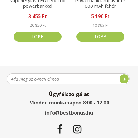
Napenergiás LED reflektor
Powerbank lámpával 15
powerbankkal
000 mAh fehér
3 455 Ft
5 190 Ft
20 820 Ft
10 395 Ft
TÖBB
TÖBB
Ügyfélszolgálat
Minden munkanapon 8:00 - 12:00
info@bestbonus.hu