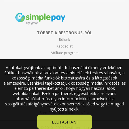
TÖBBET A BESTBONUS-RÓL
Rólunk
Kapcsolat
Affiliate program
Adatokat gyűjtünk az optimális felhasználói élmény érdekében.
Sütiket használunk a tartalom és a hirdetések testreszabására, a
MEGRENDELÉS ADATAI
közösségi média funkciók biztosítására és a látogatások
Fiókom
elemzésére. Ezenkívül tájékoztatjuk közösségi média, hirdetési és
Általános feltételek
elemző partnereinket arról, hogy hogyan használjátok
Szállítási díjak
weboldalunkat. Ezek a partnerek egyesíthetik a releváns
információkat más olyan információkkal, amelyeket a
Reklamáció és garancia
szolgáltatásaik igénybevételekor szereztek tőled vagy te magad
Személys adatok védelme
nyújtottál nekik.
Személys adatok feldolgozása
ELUTASÍTANI
© 2010 - 2020 Bestbonus.hu