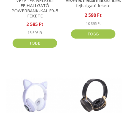
VEZETÉK NÉLKÜLI
Vezeték nélküli macska fülek
FEJHALLGATÓ
fejhallgató fekete
POWERBANK-KAL F9-5
2 590 Ft
FEKETE
2 585 Ft
10 395 Ft
15 595 Ft
TÖBB
TÖBB