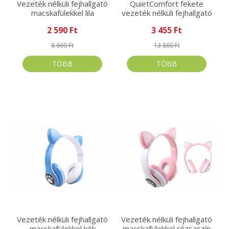
Vezeték nélküli fejhallgató
QuietComfort fekete
macskafülekkel lila
vezeték nélküli fejhallgató
2 590 Ft
3 455 Ft
8 660 Ft
13 860 Ft
TÖBB
TÖBB
Vezeték nélküli fejhallgató
Vezeték nélküli fejhallgató
macskafülekkel kék
macskafülekkel rózsaszín