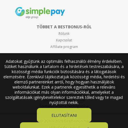
TÖBBET A BESTBONUS-RÓL
Rólunk
Kapcsolat
Affiliate program
Adatokat gyűjtünk az optimális felhasználói élmény érdekében.
Sütiket használunk a tartalom és a hirdetések testreszabására, a
MEGRENDELÉS ADATAI
közösségi média funkciók biztosítására és a látogatások
Fiókom
elemzésére. Ezenkívül tájékoztatjuk közösségi média, hirdetési és
Általános feltételek
elemző partnereinket arról, hogy hogyan használjátok
Szállítási díjak
weboldalunkat. Ezek a partnerek egyesíthetik a releváns
információkat más olyan információkkal, amelyeket a
Reklamáció és garancia
szolgáltatásaik igénybevételekor szereztek tőled vagy te magad
Személys adatok védelme
nyújtottál nekik.
Személys adatok feldolgozása
ELUTASÍTANI
© 2010 - 2020 Bestbonus.hu
All Right Reserved