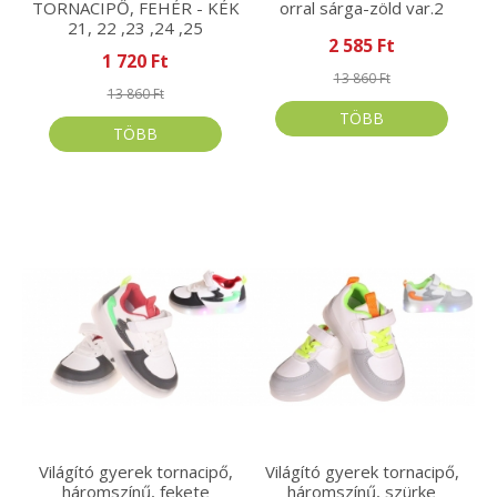
TORNACIPŐ, FEHÉR - KÉK
orral sárga-zöld var.2
21, 22 ,23 ,24 ,25
2 585 Ft
1 720 Ft
13 860 Ft
13 860 Ft
TÖBB
TÖBB
Világító gyerek tornacipő,
Világító gyerek tornacipő,
háromszínű, fekete
háromszínű, szürke