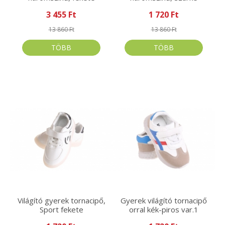
3 455 Ft
1 720 Ft
13 860 Ft
13 860 Ft
TÖBB
TÖBB
Világító gyerek tornacipő,
Gyerek világító tornacipő
Sport fekete
orral kék-piros var.1