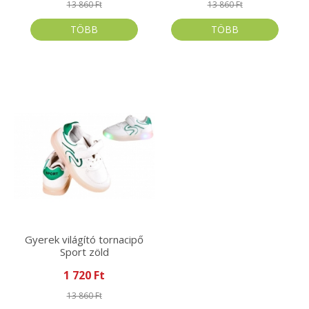
13 860 Ft
13 860 Ft
TÖBB
TÖBB
Gyerek világító tornacipő
Sport zöld
1 720 Ft
13 860 Ft