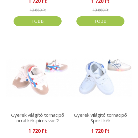
1 720 Ft
1 720 Ft
13 860 Ft
13 860 Ft
TÖBB
TÖBB
Gyerek világító tornacipő
Gyerek világító tornacipő
orral kék-piros var.2
Sport kék
1 720 Ft
1 720 Ft