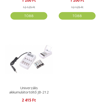
1 200 Ft
1 200 Ft
12 125 Ft
12 125 Ft
TÖBB
TÖBB
Univerzális
akkumulátortöltő JB-212
2 415 Ft