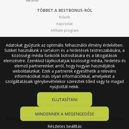
TÖBBET A BESTBONUS-RÓL
Rólunk
Kapcsolat
Affiliate program
Adatokat gyűjtünk az optimális felhasználói élmény érdekében.
Sütiket használunk a tartalom és a hirdetések testreszabására, a
MEGRENDELÉS ADATAI
közösségi média funkciók biztosítására és a látogatások
Fiókom
elemzésére. Ezenkívül tájékoztatjuk közösségi média, hirdetési és
Általános feltételek
elemző partnereinket arról, hogy hogyan használjátok
Szállítási díjak
weboldalunkat. Ezek a partnerek egyesíthetik a releváns
információkat más olyan információkkal, amelyeket a
Reklamáció és garancia
szolgáltatásaik igénybevételekor szereztek tőled vagy te magad
Személys adatok védelme
nyújtottál nekik.
Személys adatok feldolgozása
ELUTASÍTANI
© 2010 - 2020 Bestbonus.hu
All Right Reserved
MINDENNEK A MEGENGEDÉSE
Néhány kiválasztott termék árúsítása csak 18 éves kortól | A képek
illusztrációk
Részletes beállítás