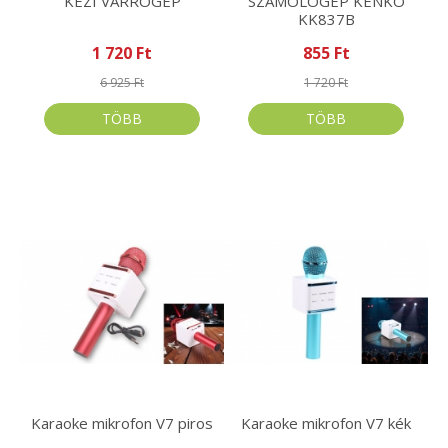
KÉZI VARROGÉP
SZÁMOLÓGÉP KENKO
KK837B
1 720 Ft
855 Ft
6 925 Ft
1 720 Ft
TÖBB
TÖBB
Karaoke mikrofon V7 piros
Karaoke mikrofon V7 kék