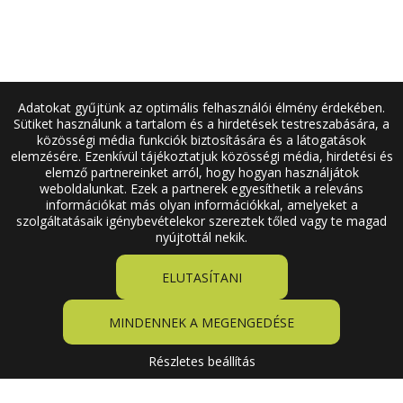
Adatokat gyűjtünk az optimális felhasználói élmény érdekében.
Sütiket használunk a tartalom és a hirdetések testreszabására, a
közösségi média funkciók biztosítására és a látogatások
elemzésére. Ezenkívül tájékoztatjuk közösségi média, hirdetési és
elemző partnereinket arról, hogy hogyan használjátok
weboldalunkat. Ezek a partnerek egyesíthetik a releváns
információkat más olyan információkkal, amelyeket a
szolgáltatásaik igénybevételekor szereztek tőled vagy te magad
nyújtottál nekik.
ELUTASÍTANI
MINDENNEK A MEGENGEDÉSE
Részletes beállítás